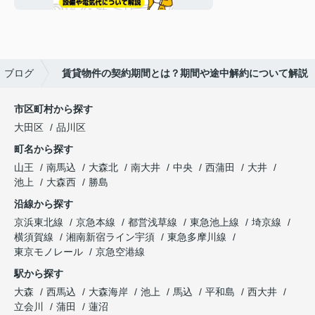
ブログ
賃貸物件の契約期間とは？期間や途中解約について解説
市区町村から探す
大田区
品川区
町名から探す
山王
南馬込
大森北
南大井
中央
西蒲田
大井
池上
大森西
勝島
沿線から探す
京浜東北線
京急本線
都営浅草線
東急池上線
埼京線
横須賀線
湘南新宿ライン宇須
東急多摩川線
東京モノレール
京急空港線
駅から探す
大森
西馬込
大森海岸
池上
馬込
平和島
西大井
立会川
蒲田
蓮沼