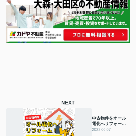
NEXT
中古物件をオール
電化へリフォー
ム！設備や電気代
2022.06.07
について解説