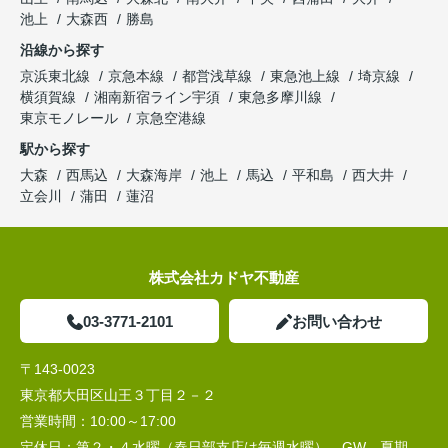
池上
大森西
勝島
沿線から探す
京浜東北線
京急本線
都営浅草線
東急池上線
埼京線
横須賀線
湘南新宿ライン宇須
東急多摩川線
東京モノレール
京急空港線
駅から探す
大森
西馬込
大森海岸
池上
馬込
平和島
西大井
立会川
蒲田
蓮沼
株式会社カドヤ不動産
03-3771-2101
お問い合わせ
〒143-0023
東京都大田区山王３丁目２－２
営業時間：
10:00～17:00
定休日：
第２・４水曜（春日部支店は毎週水曜）、GW、夏期、