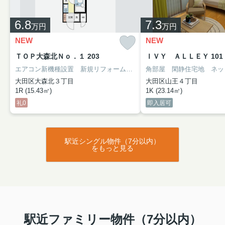
6.8
7.3
万円
万円
NEW
NEW
ＴＯＰ大森北Ｎｏ．１ 203
ＩＶＹ ＡＬＬＥＹ 101
エアコン新機種設置 新規リフォーム済み
大田区大森北３丁目
大田区山王４丁目
1R (15.43㎡)
1K (23.14㎡)
礼0
即入居可
駅近シングル物件（7分以内）
をもっと見る
駅近ファミリー物件（7分以内）