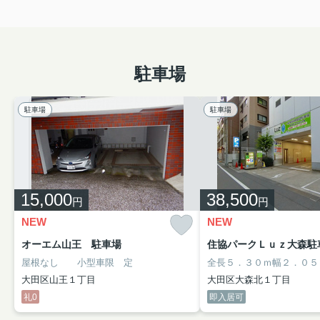
駐車場
駐車場
駐車場
15,000
38,500
円
円
NEW
NEW
オーエム山王 駐車場
住協パークＬｕｚ大森駐車場
屋根なし 小型車限 定
大田区山王１丁目
大田区大森北１丁目
礼0
即入居可