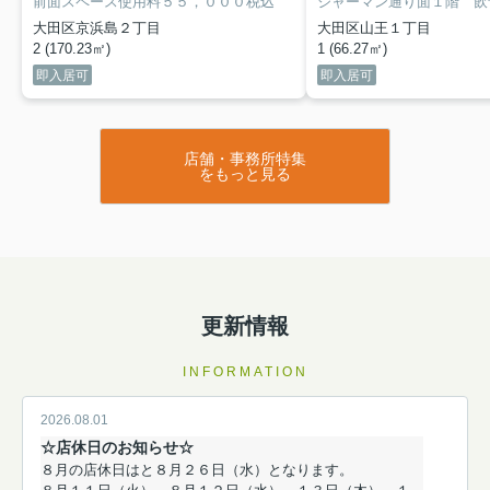
前面スペース使用料５５，０００税込
大田区京浜島２丁目
大田区山王１丁目
2 (170.23㎡)
1 (66.27㎡)
即入居可
即入居可
店舗・事務所特集
をもっと見る
更新情報
INFORMATION
2026.08.01
☆店休日のお知らせ☆
８月の店休日は
と８月２６
日（水）となります。