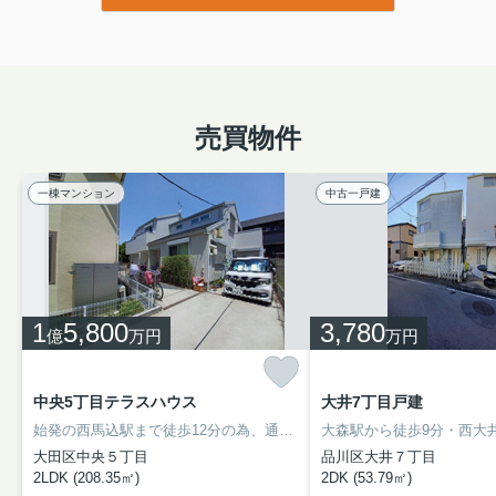
売買物件
一棟マンション
中古一戸建
1
5,800
3,780
億
万円
万円
中央5丁目テラスハウス
大井7丁目戸建
始発の西馬込駅まで徒歩12分の為、通勤・通学等の利便性も良く、近隣には公園や緑も多く住環境良好なエリアになります。また、池上線『池上』駅も利用可能です。不動産の収益力の目安として用いられることの多い利回り。こちらの物件は表面利回りが3.59%です。
大田区中央５丁目
品川区大井７丁目
2LDK (208.35㎡)
2DK (53.79㎡)