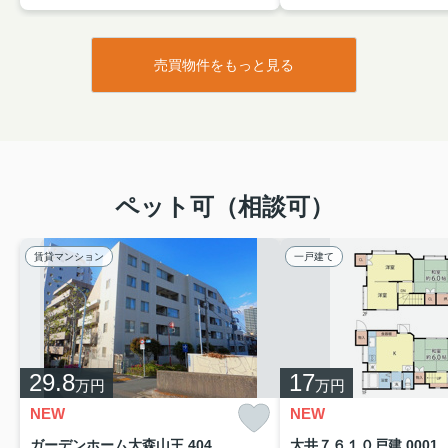
売買物件をもっと見る
ペット可（相談可）
賃貸マンション
一戸建て
29.8
17
万円
万円
NEW
NEW
ガーデンホーム大森山王 404
大井７６１０戸建 0001