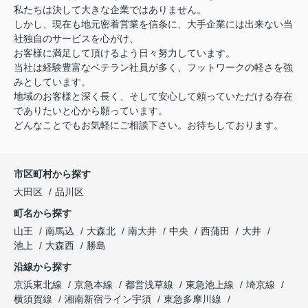
私たちは決して大きな企業ではありません。
しかし、現在も地元密着営業を信条に、大手企業には出来ない当
社独自のサービスを心がけ、
お客様に満足して頂けるよう日々努力しています。
当社は経験豊富なベテラン社員が多く、フットワークの軽さを強
みとしています。
地域のお客様と深く長く、そして安心して頼っていただける存在
でありたいと心から願っています。
どんなことでもお気軽にご相談下さい。お待ちしております。
市区町村から探す
大田区
品川区
町名から探す
山王
南馬込
大森北
南大井
中央
西蒲田
大井
池上
大森西
勝島
沿線から探す
京浜東北線
京急本線
都営浅草線
東急池上線
埼京線
横須賀線
湘南新宿ライン宇須
東急多摩川線