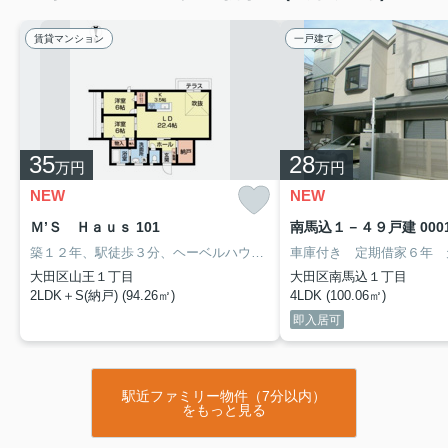
賃貸マンション
一戸建て
35
28
万円
万円
NEW
NEW
Ｍ’Ｓ Ｈａｕｓ 101
南馬込１－４９戸建 000
築１２年、駅徒歩３分、ヘーベルハウス、２Ｆの高さあり、床暖
大田区山王１丁目
大田区南馬込１丁目
2LDK＋S(納戸) (94.26㎡)
4LDK (100.06㎡)
即入居可
駅近ファミリー物件（7分以内）
をもっと見る