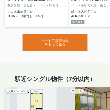
分譲賃貸 ３ＬＤＫ ペット飼育可 追炊き オートロック
大田区山王３丁目
品川区大井７丁目
2LDK＋S(納戸) (76.32㎡)
4DK (58.50㎡)
即入居可
ペット可賃貸特集
をもっと見る
駅近シングル物件（7分以内）
賃貸マンション
アパート