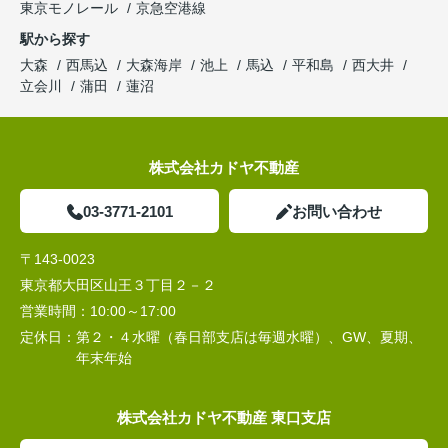
東京モノレール
京急空港線
駅から探す
大森
西馬込
大森海岸
池上
馬込
平和島
西大井
立会川
蒲田
蓮沼
株式会社カドヤ不動産
03-3771-2101
お問い合わせ
〒143-0023
東京都大田区山王３丁目２－２
営業時間：
10:00～17:00
定休日：
第２・４水曜（春日部支店は毎週水曜）、GW、夏期、
年末年始
株式会社カドヤ不動産 東口支店