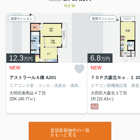
NEW
賃貸マンション
賃貸マンション
12.3
6.8
万円
万円
NEW
NEW
アストラールＡ棟 A201
ＴＯＰ大森北Ｎｏ．１ 20
エアコン２基・コンロ・洗面台・換気扇、新品。お風呂追炊き可。
大田区南馬込４丁目
大田区大森北３丁目
2DK (40.77㎡)
1R (15.43㎡)
礼0
賃貸新着物件の一覧
をもっと見る