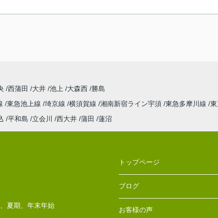
央
西蒲田
大井
池上
大森西
勝島
線
東急池上線
埼京線
横須賀線
湘南新宿ライン宇須
東急多摩川線
東
込
平和島
立会川
西大井
蒲田
蓮沼
トップページ
ブログ
W、夏期、年末年始
お客様の声