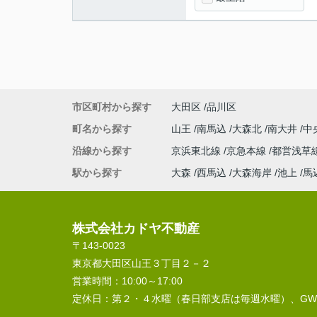
市区町村から探す
大田区
品川区
町名から探す
山王
南馬込
大森北
南大井
中
沿線から探す
京浜東北線
京急本線
都営浅草
駅から探す
大森
西馬込
大森海岸
池上
馬
株式会社カドヤ不動産
〒143-0023
東京都大田区山王３丁目２－２
営業時間：
10:00～17:00
定休日：
第２・４水曜（春日部支店は毎週水曜）、G