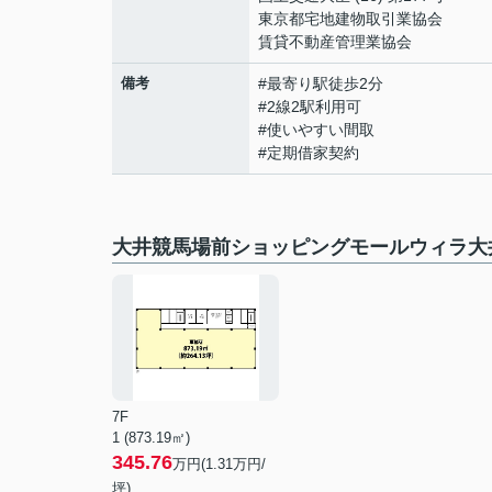
東京都宅地建物取引業協会
賃貸不動産管理業協会
備考
#最寄り駅徒歩2分
#2線2駅利用可
#使いやすい間取
#定期借家契約
大井競馬場前ショッピングモールウィラ大
7F
1 (873.19㎡)
345.76
万円(
1.31
万円/
坪)