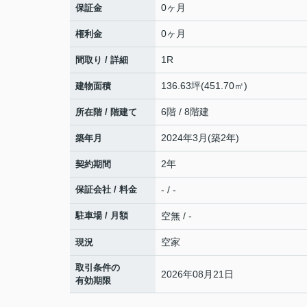
0ヶ月
保証金
0ヶ月
権利金
1R
間取り / 詳細
136.63坪(451.70㎡)
建物面積
6階 / 8階建
所在階 / 階建て
2024年3月(築2年)
築年月
2年
契約期間
保証会社 / 料金
- / -
駐車場 / 月額
空無 / -
空家
現況
取引条件の
2026年08月21日
有効期限