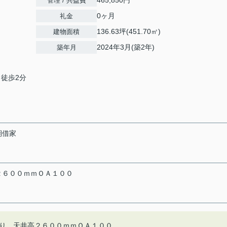
465,850円
管理 / 共益費
0ヶ月
礼金
136.63坪(451.70㎡)
建物面積
2024年3月(築2年)
築年月
 徒歩2分
期借家
２６００ｍｍＯＡ１００
り 天井高２６００ｍｍＯＡ１００