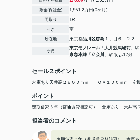
178.86
万円 / 1.31万円
賃料 / 坪単価
1,951.2万円(0ヶ月)
敷金(保証金)
1R
間取り
南
向き
東京都
品川区
勝島
１丁目６－２２
所在地
東京モノレール
「
大井競馬場前
」駅
交通
京急本線
「
立会川
」駅 徒歩12分
セールスポイント
倉庫あり天井高２６００ｍｍ ＯＡ１００ｍｍ 定
ポイント
定期借家５年（普通賃貸相談可）
倉庫あり
天井高
担当者のコメント
定期借家５年（普通賃貸相談可） 倉庫あ