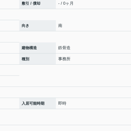
- / 0ヶ月
敷引 / 償却
南
向き
鉄骨造
建物構造
事務所
種別
即時
入居可能時期