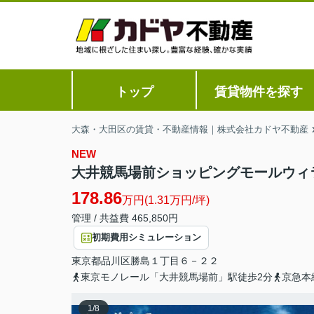
トップ
賃貸物件を探す
大森・大田区の賃貸・不動産情報｜株式会社カドヤ不動産
NEW
大井競馬場前ショッピングモールウィラ
178.86
万円(1.31万円/坪)
管理 / 共益費 465,850円
初期費用シミュレーション
東京都
品川区
勝島
１丁目６－２２
東京モノレール「大井競馬場前」駅徒歩2分
京急本
1
/
8