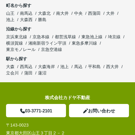
町名から探す
山王
南馬込
大森北
南大井
中央
西蒲田
大井
池上
大森西
勝島
沿線から探す
京浜東北線
京急本線
都営浅草線
東急池上線
埼京線
横須賀線
湘南新宿ライン宇須
東急多摩川線
東京モノレール
京急空港線
駅から探す
大森
西馬込
大森海岸
池上
馬込
平和島
西大井
立会川
蒲田
蓮沼
株式会社カドヤ不動産
03-3771-2101
お問い合わせ
〒143-0023
東京都大田区山王３丁目２－２