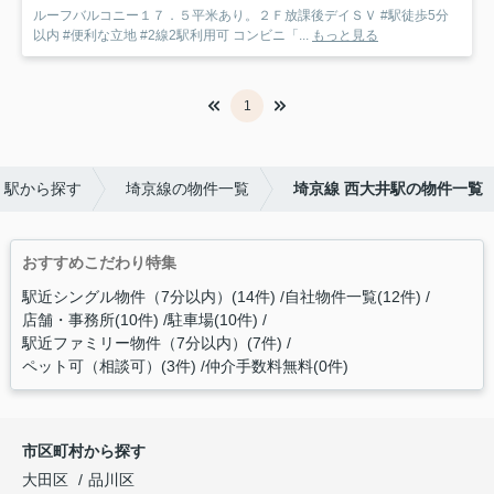
ルーフバルコニー１７．５平米あり。２Ｆ放課後デイＳＶ #駅徒歩5分
以内 #便利な立地 #2線2駅利用可 コンビニ「...
もっと見る
1
・駅から探す
埼京線の物件一覧
埼京線 西大井駅の物件一覧
おすすめこだわり特集
駅近シングル物件（7分以内）(14件)
自社物件一覧(12件)
店舗・事務所(10件)
駐車場(10件)
駅近ファミリー物件（7分以内）(7件)
ペット可（相談可）(3件)
仲介手数料無料(0件)
市区町村から探す
大田区
品川区