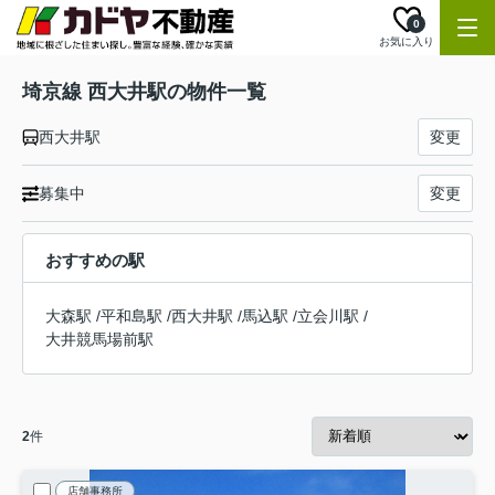
0
お気に入り
埼京線 西大井駅の物件一覧
西大井駅
変更
募集中
変更
おすすめの駅
大森駅
/
平和島駅
/
西大井駅
/
馬込駅
/
立会川駅
/
大井競馬場前駅
2
件
店舗事務所