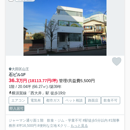
大田区山王
石ビル
1F
36.3
万円 (18113.77円/坪)
管理/共益費5,500円
1階 / 20.04坪 (66.27㎡) /築39年
横須賀線「西大井」駅 徒歩19分
エアコン
電気有
都市ガス
ペット相談
路面店
飲食不可
即入居可
ジャーマン通り面１階 飲食・ジム・学童不可 #駅徒歩5分以内 #1階事
務所 #坪16,500円 #便利な立地 Kクリ...
もっと見る