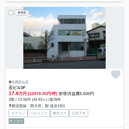
事務所
大田区山王
石ビル
3F
17.6
万円 (12979.35円/坪)
管理/共益費5,500円
3階 / 13.56坪 (44.83㎡) /築39年
横須賀線「西大井」駅 徒歩19分
エアコン
バルコニー
都市ガス
公共下水
即入居可