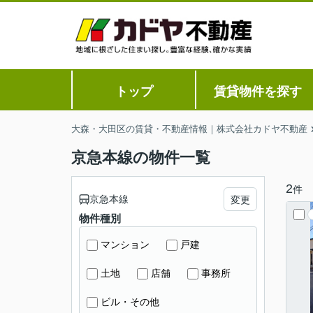
トップ
賃貸物件を探す
大森・大田区の賃貸・不動産情報｜株式会社カドヤ不動産
京急本線の物件一覧
2
件
京急本線
変更
物件種別
マンション
戸建
土地
店舗
事務所
ビル・その他