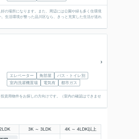
が良好の場所になります。また、周辺には公園や緑も多く住環境
か。生活環境が整った品川区なら、きっと充実した生活が送れ
エレベーター
角部屋
バス・トイレ別
室内洗濯機置場
電気有
都市ガス
、投資用物件をお探しの方向けです。（室内の確認はできませ
2LDK
3K ～ 3LDK
4K ～ 4LDK以上