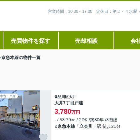
営業時間：10:00～17:00 定休日：第２・４
売買物件を探す
売却相談
会
京急本線の物件一覧
中古一戸建
品川区
大井
大井7丁目戸建
3,780
万円
- / 53.79㎡ / 2DK /築30年 /3階建
京急本線
「
立会川
」駅 徒歩21分