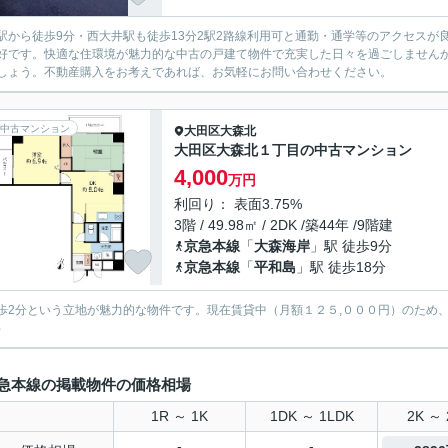
駅から徒歩9分・西大井駅も徒歩13分2駅2路線利用可と通勤・通学等のアクセス
好です。快適な住環境が魅力的な中古の戸建て物件で充実した日々を過ごしません
しょう。不動産購入をお考えであれば、お気軽にお問い合わせください。
中古マンション
大田区
大森北
大田区大森北１丁目の中古マンション
4,000
万円
利回り： 表面3.75%
3階 / 49.98㎡ / 2DK /築44年 /9階建
京急本線
「
大森海岸
」駅 徒歩9分
京急本線
「
平和島
」駅 徒歩18分
歩2分という立地が魅力的な物件です。現在賃貸中（月額１２５,０００円）のため
）
急本線の掲載物件の価格相場
1R ～ 1K
1DK ～ 1LDK
2K ～ 
-
-