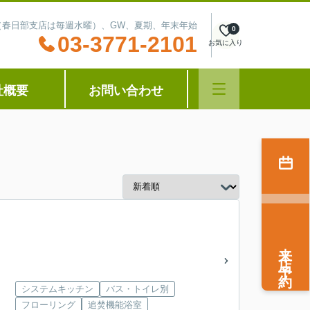
水曜（春日部支店は毎週水曜）、GW、夏期、年末年始
0
03-3771-2101
お気に入り
社概要
お問い合わせ
来店予約
システムキッチン
バス・トイレ別
フローリング
追焚機能浴室