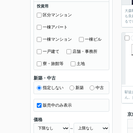
投資用
大森
区分マンション
も良
るで
一棟アパート
一棟マンション
一棟ビル
一戸建て
店舗・事務所
寮・旅館等
土地
新築・中古
指定しない
新築
中古
駅徒
ん。
販売中のみ表示
京
価格
～