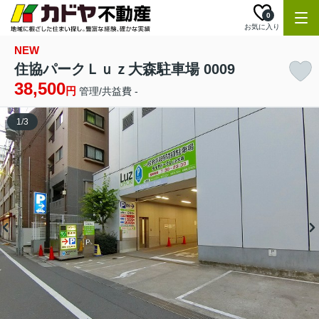
0
お気に入り
NEW
住協パークＬｕｚ大森駐車場 0009
38,500
円
管理/共益費 -
1
/
3