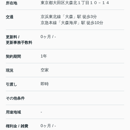
東京都
大田区
大森北
１丁目１０－１４
所在地
京浜東北線
「
大森
」駅 徒歩3分
交通
京急本線
「
大森海岸
」駅 徒歩10分
0ヶ月 / -
更新料 /
更新事務手数料
1年
契約期間
空家
現況
即時
引渡し
その他条件
-
用途地域
0ヶ月 / -
権利金 / 雑費