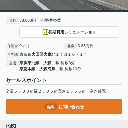
38,500円 管理/共益費 -
賃料
初期費用シミュレーション
0ヶ月
3.85万円
保証金
礼金
東京都
大田区
大森北
１丁目１０－１４
所在地
京浜東北線
「
大森
」駅 徒歩3分
交通
京急本線
「
大森海岸
」駅 徒歩10分
セールスポイント
全長５．３０ｍ幅２．０５ｍ髙さ１．５５ｍ 空き確認
お問い合わせ
無料
地図