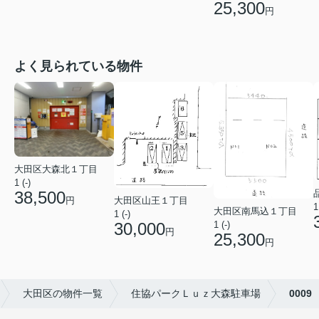
25,300
円
よく見られている物件
大田区大森北１丁目
1 (-)
38,500
円
大田区山王１丁目
1
大田区南馬込１丁目
1 (-)
1 (-)
30,000
円
25,300
円
大田区の物件一覧
住協パークＬｕｚ大森駐車場
0009