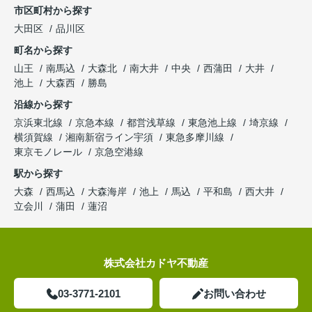
市区町村から探す
大田区
品川区
町名から探す
山王
南馬込
大森北
南大井
中央
西蒲田
大井
池上
大森西
勝島
沿線から探す
京浜東北線
京急本線
都営浅草線
東急池上線
埼京線
横須賀線
湘南新宿ライン宇須
東急多摩川線
東京モノレール
京急空港線
駅から探す
大森
西馬込
大森海岸
池上
馬込
平和島
西大井
立会川
蒲田
蓮沼
株式会社カドヤ不動産
03-3771-2101
お問い合わせ