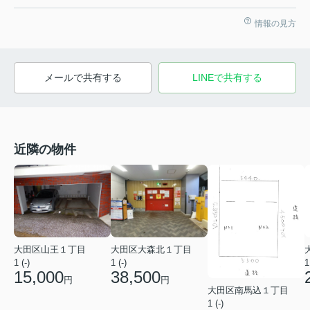
情報の見方
メールで共有する
LINEで共有する
近隣の物件
大田区山王１丁目
大田区大森北１丁目
1 (-)
1 (-)
1
15,000
38,500
円
円
大田区南馬込１丁目
1 (-)