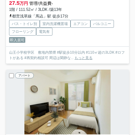
27.5
万円
管理/共益費-
1階 / 111.52㎡ / 3LDK /築13年
都営浅草線「馬込」駅 徒歩17分
バス・トイレ別
室内洗濯機置場
エアコン
バルコニー
フローリング
電気有
即入居可
山王小学校学区 敷地内禁煙 #駅徒歩10分以内 #110㎡超の3LDK #ロフ
トがある #再契約相談可 周辺は閑静な...
もっと見る
アパート