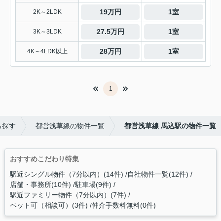
19万円
1室
2K～2LDK
27.5万円
1室
3K～3LDK
28万円
1室
4K～4LDK以上
1
ら探す
都営浅草線の物件一覧
都営浅草線 馬込駅の物件一覧
おすすめこだわり特集
駅近シングル物件（7分以内）(14件)
自社物件一覧(12件)
店舗・事務所(10件)
駐車場(9件)
駅近ファミリー物件（7分以内）(7件)
ペット可（相談可）(3件)
仲介手数料無料(0件)