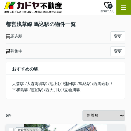
0
お気に入り
都営浅草線 馬込駅の物件一覧
馬込駅
変更
募集中
変更
おすすめの駅
大森駅
/
大森海岸駅
/
池上駅
/
蒲田駅
/
馬込駅
/
西馬込駅
/
平和島駅
/
蓮沼駅
/
西大井駅
/
立会川駅
5
件
賃貸マンション