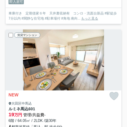
即入居可
車庫付き 定期借家６年 天井裏収納有 コンロ・洗面台新品 #駅徒歩
7分以内 #閑静な住宅地 #駐車場付 #角地 南向...
もっと見る
賃貸マンション
NEW
大田区中馬込
ルミネ馬込
601
19
万円
管理/共益費-
6階 / 64.05㎡ / 2LDK /築30年
都営浅草線「馬込」駅 徒歩4分