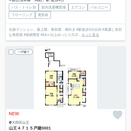
バス・トイレ別
室内洗濯機置場
エアコン
バルコニー
フローリング
電気有
分譲マンション、最上階、角部屋、南向き #駅徒歩5分以内 #風通し良好
な角部屋 #収納豊富 #64㎡以上ゆったり2LD...
もっと見る
一戸建て
NEW
大田区山王
山王４７１５戸建
0001