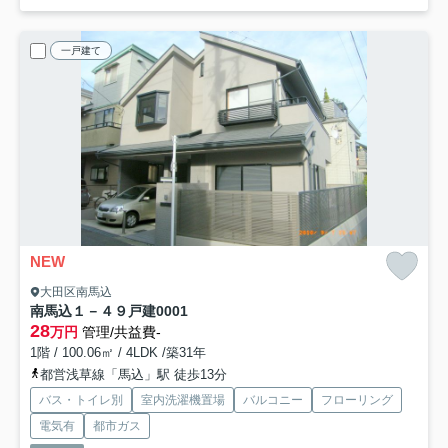
一戸建て
NEW
大田区南馬込
南馬込１－４９戸建
0001
28
万円
管理/共益費-
1階 / 100.06㎡ / 4LDK /築31年
都営浅草線「馬込」駅 徒歩13分
バス・トイレ別
室内洗濯機置場
バルコニー
フローリング
電気有
都市ガス