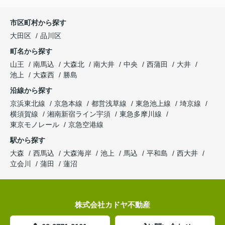
市区町村から探す
大田区
品川区
町名から探す
山王
南馬込
大森北
南大井
中央
西蒲田
大井
池上
大森西
勝島
沿線から探す
京浜東北線
京急本線
都営浅草線
東急池上線
埼京線
横須賀線
湘南新宿ライン宇須
東急多摩川線
東京モノレール
京急空港線
駅から探す
大森
西馬込
大森海岸
池上
馬込
平和島
西大井
立会川
蒲田
蓮沼
株式会社カドヤ不動産