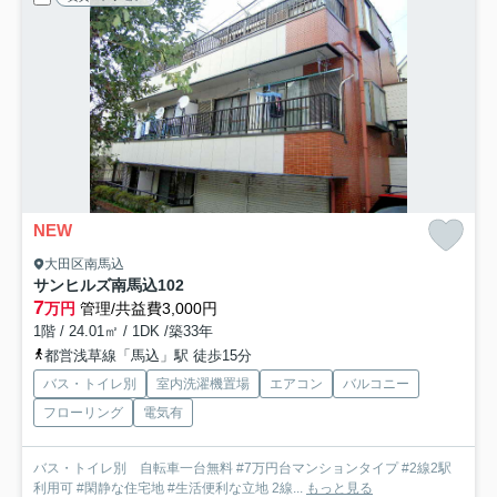
NEW
大田区南馬込
サンヒルズ南馬込
102
7
万円
管理/共益費3,000円
1階 / 24.01㎡ / 1DK /築33年
都営浅草線「馬込」駅 徒歩15分
バス・トイレ別
室内洗濯機置場
エアコン
バルコニー
フローリング
電気有
バス・トイレ別 自転車一台無料 #7万円台マンションタイプ #2線2駅
利用可 #閑静な住宅地 #生活便利な立地 2線...
もっと見る