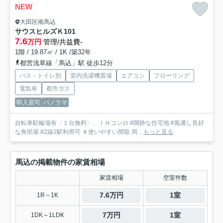
NEW
大田区南馬込
サウスヒルズＫ
101
7.6
万円
管理/共益費-
1階 / 19.87㎡ / 1K /築32年
都営浅草線「馬込」駅 徒歩12分
バス・トイレ別
室内洗濯機置場
エアコン
フローリング
電気有
都市ガス
即入居可
パノラマ
自転車駐輪場有〈１台無料〉、ＩＨコンロ #閑静な住宅地 #風通し良好
な角部屋 #2線2駅利用可 ＃使いやすい間取 周...
もっと見る
馬込の掲載物件の家賃相場
家賃相場
空室件数
7.6万円
1室
1R～1K
7万円
1室
1DK～1LDK