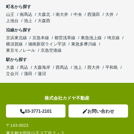
町名から探す
山王
南馬込
大森北
南大井
中央
西蒲田
大井
上池台
池上
大森西
沿線から探す
京浜東北線
京急本線
都営浅草線
東急池上線
埼京線
横須賀線
湘南新宿ライン宇須
東急多摩川線
東京モノレール
京急空港線
駅から探す
大森
馬込
大森海岸
西馬込
池上
西大井
平和島
立会川
蒲田
蓮沼
株式会社カドヤ不動産
03-3771-2101
お問い合わせ
〒143-0023
東京都大田区山王３丁目２－２