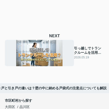
NEXT
引っ越しでトラン
クルームを活用？
預ける時期やサイ
2026.05.19
ズについても解説
き戸と引き戸の違いは？壁の中に納める戸袋式の注意点についても解説
市区町村から探す
大田区
品川区