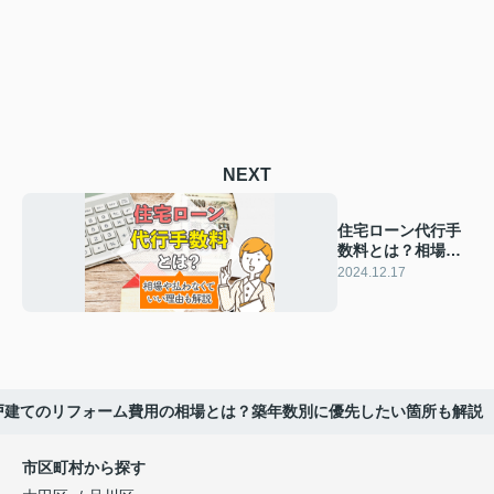
NEXT
住宅ローン代行手
数料とは？相場や
払わなくていい理
2024.12.17
由も解説
戸建てのリフォーム費用の相場とは？築年数別に優先したい箇所も解説
市区町村から探す