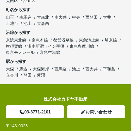
大田区
品川区
町名から探す
山王
南馬込
大森北
南大井
中央
西蒲田
大井
上池台
池上
大森西
沿線から探す
京浜東北線
京急本線
都営浅草線
東急池上線
埼京線
横須賀線
湘南新宿ライン宇須
東急多摩川線
東京モノレール
京急空港線
駅から探す
大森
馬込
大森海岸
西馬込
池上
西大井
平和島
立会川
蒲田
蓮沼
株式会社カドヤ不動産
03-3771-2101
お問い合わせ
〒143-0023