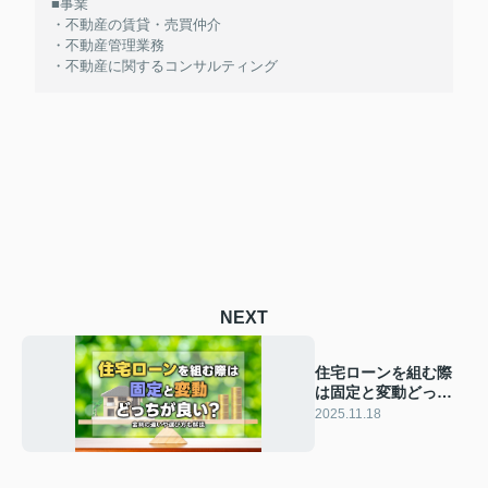
■事業
・不動産の賃貸・売買仲介
・不動産管理業務
・不動産に関するコンサルティング
NEXT
住宅ローンを組む際
は固定と変動どっち
が良い？金利の違い
2025.11.18
や選び方も解説