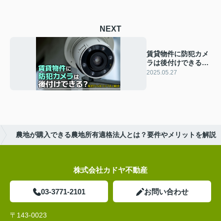
NEXT
賃貸物件に防犯カメ
ラは後付けできる？
防犯グッズについて
2025.05.27
もご紹介
農地が購入できる農地所有適格法人とは？要件やメリットを解説
株式会社カドヤ不動産
03-3771-2101
お問い合わせ
〒143-0023