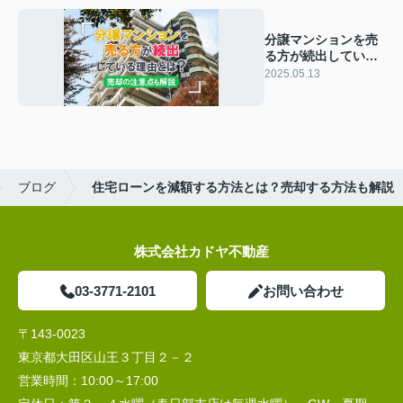
分譲マンションを売
る方が続出している
理由とは？売却の注
2025.05.13
意点も解説
ブログ
住宅ローンを減額する方法とは？売却する方法も解説
株式会社カドヤ不動産
03-3771-2101
お問い合わせ
〒143-0023
東京都大田区山王３丁目２－２
営業時間：
10:00～17:00