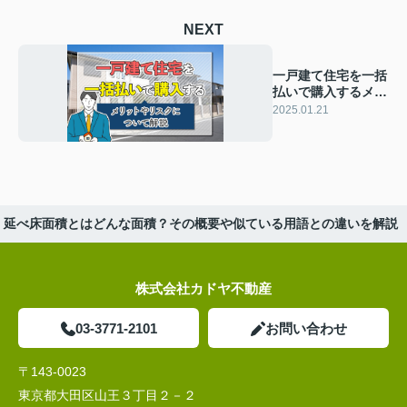
NEXT
一戸建て住宅を一括
払いで購入するメリ
ットやリスクについ
2025.01.21
て解説
延べ床面積とはどんな面積？その概要や似ている用語との違いを解説
株式会社カドヤ不動産
03-3771-2101
お問い合わせ
〒143-0023
東京都大田区山王３丁目２－２