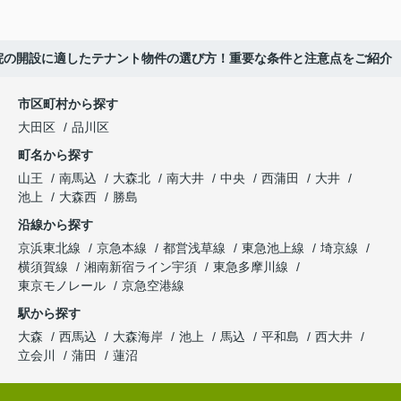
院の開設に適したテナント物件の選び方！重要な条件と注意点をご紹介
市区町村から探す
大田区
品川区
町名から探す
山王
南馬込
大森北
南大井
中央
西蒲田
大井
池上
大森西
勝島
沿線から探す
京浜東北線
京急本線
都営浅草線
東急池上線
埼京線
横須賀線
湘南新宿ライン宇須
東急多摩川線
東京モノレール
京急空港線
駅から探す
大森
西馬込
大森海岸
池上
馬込
平和島
西大井
立会川
蒲田
蓮沼