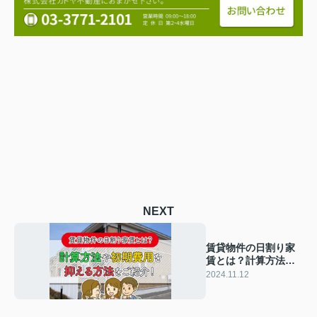
NEXT
賃貸物件の日割り家
賃とは？計算方法や
初期費用を抑える方
2024.11.12
法をご紹介！