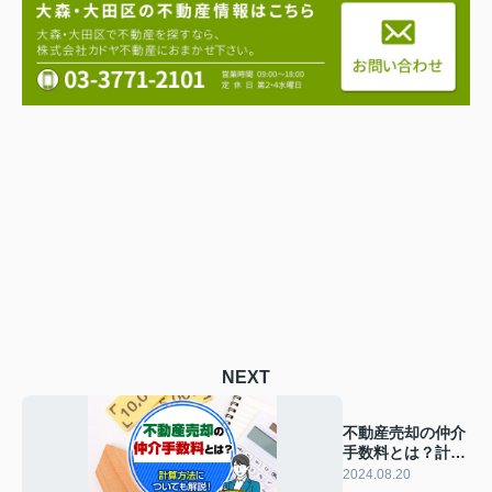
NEXT
不動産売却の仲介
手数料とは？計算
方法についても解
2024.08.20
説！