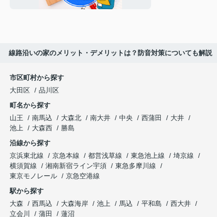
線路沿いの家のメリット・デメリットは？防音対策についても解説
市区町村から探す
大田区
品川区
町名から探す
山王
南馬込
大森北
南大井
中央
西蒲田
大井
池上
大森西
勝島
沿線から探す
京浜東北線
京急本線
都営浅草線
東急池上線
埼京線
横須賀線
湘南新宿ライン宇須
東急多摩川線
東京モノレール
京急空港線
駅から探す
大森
西馬込
大森海岸
池上
馬込
平和島
西大井
立会川
蒲田
蓮沼