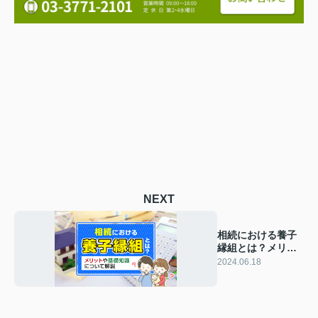
NEXT
相続における養子
縁組とは？メリッ
トや基礎知識につ
2024.06.18
いて解説