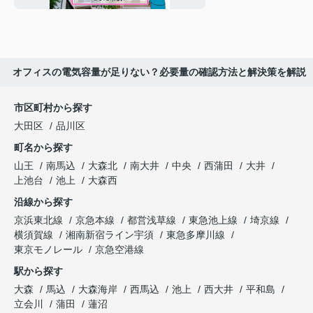
オフィスの電気容量が足りない？必要量の確認方法と解決策を解説
市区町村から探す
大田区
品川区
町名から探す
山王
南馬込
大森北
南大井
中央
西蒲田
大井
上池台
池上
大森西
沿線から探す
京浜東北線
京急本線
都営浅草線
東急池上線
埼京線
横須賀線
湘南新宿ライン宇須
東急多摩川線
東京モノレール
京急空港線
駅から探す
大森
馬込
大森海岸
西馬込
池上
西大井
平和島
立会川
蒲田
蓮沼