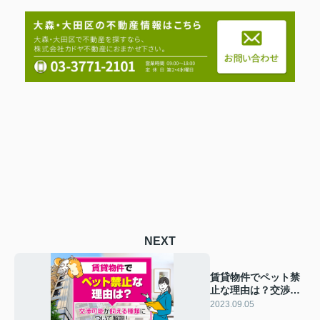
NEXT
賃貸物件でペット禁
止な理由は？交渉可
能か飼える種類につ
2023.09.05
いて解説！