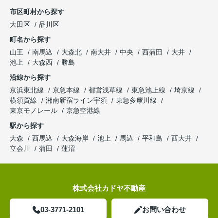
市区町村から探す
大田区
品川区
町名から探す
山王
南馬込
大森北
南大井
中央
西蒲田
大井
池上
大森西
勝島
沿線から探す
京浜東北線
京急本線
都営浅草線
東急池上線
埼京線
横須賀線
湘南新宿ライン宇須
東急多摩川線
東京モノレール
京急空港線
駅から探す
大森
西馬込
大森海岸
池上
馬込
平和島
西大井
立会川
蒲田
蓮沼
株式会社カドヤ不動産
03-3771-2101
お問い合わせ