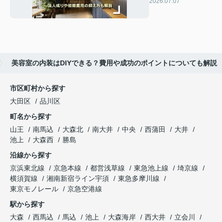
2026.07.07
抑え方も解説
美容室の内装はDIYできる？費用や成功のポイントについても解説
市区町村から探す
大田区
品川区
町名から探す
山王
南馬込
大森北
南大井
中央
西蒲田
大井
池上
大森西
勝島
沿線から探す
京浜東北線
京急本線
都営浅草線
東急池上線
埼京線
横須賀線
湘南新宿ライン宇須
東急多摩川線
東京モノレール
京急空港線
駅から探す
大森
西馬込
馬込
池上
大森海岸
西大井
立会川