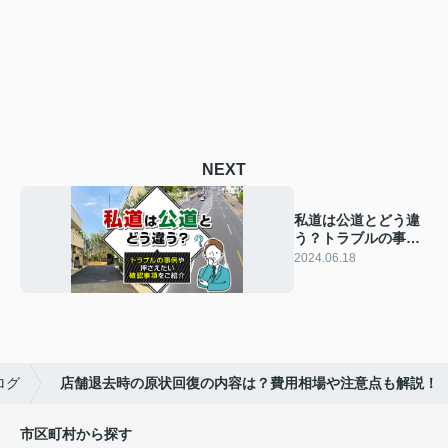
NEXT
私道は公道とどう違
う？トラブルの事例
や押さえたい確認事
2024.06.18
項をご紹介
ログ
店舗退去時の原状回復の内容は？費用相場や注意点も解説！
市区町村から探す