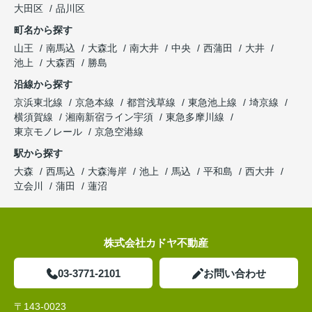
大田区
品川区
町名から探す
山王
南馬込
大森北
南大井
中央
西蒲田
大井
池上
大森西
勝島
沿線から探す
京浜東北線
京急本線
都営浅草線
東急池上線
埼京線
横須賀線
湘南新宿ライン宇須
東急多摩川線
東京モノレール
京急空港線
駅から探す
大森
西馬込
大森海岸
池上
馬込
平和島
西大井
立会川
蒲田
蓮沼
株式会社カドヤ不動産
03-3771-2101
お問い合わせ
〒143-0023