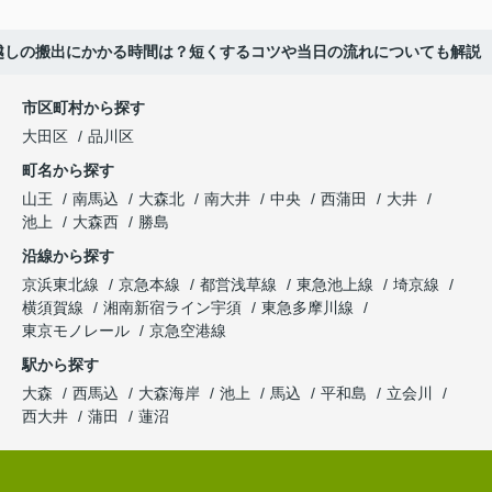
越しの搬出にかかる時間は？短くするコツや当日の流れについても解説
市区町村から探す
大田区
品川区
町名から探す
山王
南馬込
大森北
南大井
中央
西蒲田
大井
池上
大森西
勝島
沿線から探す
京浜東北線
京急本線
都営浅草線
東急池上線
埼京線
横須賀線
湘南新宿ライン宇須
東急多摩川線
東京モノレール
京急空港線
駅から探す
大森
西馬込
大森海岸
池上
馬込
平和島
立会川
西大井
蒲田
蓮沼