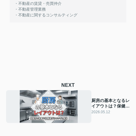
・不動産の賃貸・売買仲介
・不動産管理業務
・不動産に関するコンサルティング
NEXT
厨房の基本となるレ
イアウトは？保健所
の検査や設備選びに
2026.05.12
ついても解説