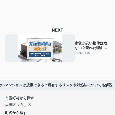
NEXT
家賃が安い物件は危
ない？隠れた理由や
失敗しない選び方に
2026.04.07
ついても解説
ないマンションは放棄できる？所有するリスクや対処法についても解説
市区町村から探す
大田区
品川区
町名から探す