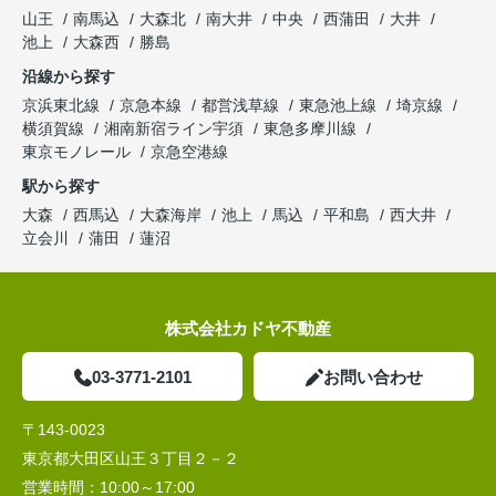
山王
南馬込
大森北
南大井
中央
西蒲田
大井
池上
大森西
勝島
沿線から探す
京浜東北線
京急本線
都営浅草線
東急池上線
埼京線
横須賀線
湘南新宿ライン宇須
東急多摩川線
東京モノレール
京急空港線
駅から探す
大森
西馬込
大森海岸
池上
馬込
平和島
西大井
立会川
蒲田
蓮沼
株式会社カドヤ不動産
03-3771-2101
お問い合わせ
〒143-0023
東京都大田区山王３丁目２－２
営業時間：
10:00～17:00