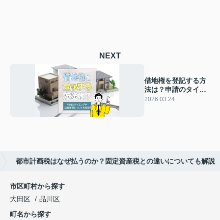
NEXT
借地権を登記する方
法は？申請のタイミ
ングや必要書類につ
2026.03.24
いても解説
都市計画税はなぜ払うのか？固定資産税との違いについても解説
市区町村から探す
大田区
品川区
町名から探す