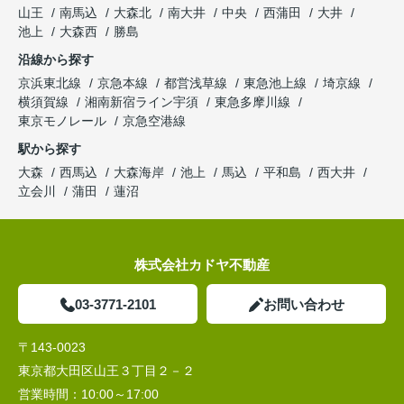
山王
南馬込
大森北
南大井
中央
西蒲田
大井
池上
大森西
勝島
沿線から探す
京浜東北線
京急本線
都営浅草線
東急池上線
埼京線
横須賀線
湘南新宿ライン宇須
東急多摩川線
東京モノレール
京急空港線
駅から探す
大森
西馬込
大森海岸
池上
馬込
平和島
西大井
立会川
蒲田
蓮沼
株式会社カドヤ不動産
03-3771-2101
お問い合わせ
〒143-0023
東京都大田区山王３丁目２－２
営業時間：
10:00～17:00