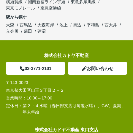
横須賀線
湘南新宿ライン宇須
東急多摩川線
東京モノレール
京急空港線
駅から探す
大森
西馬込
大森海岸
池上
馬込
平和島
西大井
立会川
蒲田
蓮沼
株式会社カドヤ不動産
03-3771-2101
お問い合わせ
〒143-0023
東京都大田区山王３丁目２－２
営業時間：
10:00～17:00
定休日：
第２・４水曜（春日部支店は毎週水曜）、GW、夏期、
年末年始
株式会社カドヤ不動産 東口支店