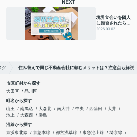
NEXT
境界立会いを隣人
に拒否されたら？
筆界特定制度も解
2026.03.03
説
ログ
住み替えで同じ不動産会社に頼むメリットは？注意点も解説
市区町村から探す
大田区
品川区
町名から探す
山王
南馬込
大森北
南大井
中央
西蒲田
大井
池上
大森西
勝島
沿線から探す
京浜東北線
京急本線
都営浅草線
東急池上線
埼京線