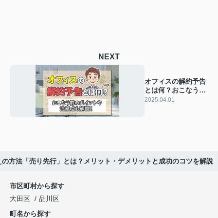
NEXT
オフィスの解約予告
とは何？おこなう前
のポイントや注意点
2025.04.01
も解説！
えの方法「売り先行」とは？メリット・デメリットと成功のコツを解説
市区町村から探す
大田区
品川区
町名から探す