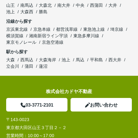
山王
南馬込
大森北
南大井
中央
西蒲田
大井
池上
大森西
勝島
沿線から探す
京浜東北線
京急本線
都営浅草線
東急池上線
埼京線
横須賀線
湘南新宿ライン宇須
東急多摩川線
東京モノレール
京急空港線
駅から探す
大森
西馬込
大森海岸
池上
馬込
平和島
西大井
立会川
蒲田
蓮沼
株式会社カドヤ不動産
03-3771-2101
お問い合わせ
〒143-0023
東京都大田区山王３丁目２－２
営業時間：
10:00～17:00