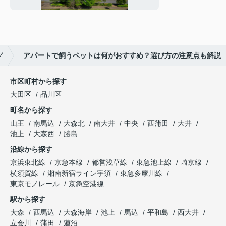
説
グ
アパートで飼うペットは何がおすすめ？選び方の注意点も解説
市区町村から探す
大田区
品川区
町名から探す
山王
南馬込
大森北
南大井
中央
西蒲田
大井
池上
大森西
勝島
沿線から探す
京浜東北線
京急本線
都営浅草線
東急池上線
埼京線
横須賀線
湘南新宿ライン宇須
東急多摩川線
東京モノレール
京急空港線
駅から探す
大森
西馬込
大森海岸
池上
馬込
平和島
西大井
立会川
蒲田
蓮沼