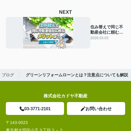
NEXT
住み替えで同じ不
動産会社に頼むメ
リットは？注意点
2026.03.03
も解説
ブログ
グリーンリフォームローンとは？注意点についても解説
株式会社カドヤ不動産
03-3771-2101
お問い合わせ
〒143-0023
東京都大田区山王３丁目２－２