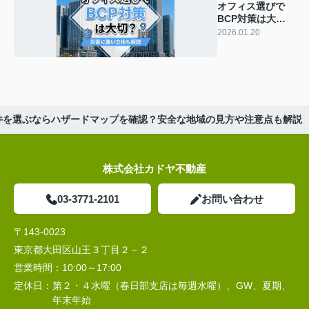
オフィス選びで
BCP対策は大
切？災害に強い立
2026.01.20
地も解説
件を選ぶならハザードマップを確認？安全な地域の見方や注意点も解説
株式会社カドヤ不動産
03-3771-2101
お問い合わせ
〒143-0023
東京都大田区山王３丁目２－２
営業時間：
10:00～17:00
定休日：
第２・４水曜（春日部支店は毎週水曜）、GW、夏期、
年末年始