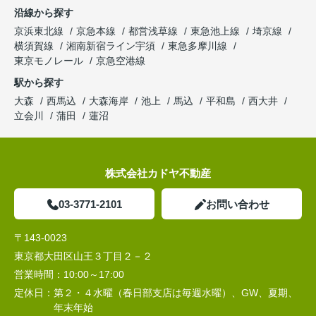
沿線から探す
京浜東北線
京急本線
都営浅草線
東急池上線
埼京線
横須賀線
湘南新宿ライン宇須
東急多摩川線
東京モノレール
京急空港線
駅から探す
大森
西馬込
大森海岸
池上
馬込
平和島
西大井
立会川
蒲田
蓮沼
株式会社カドヤ不動産
03-3771-2101
お問い合わせ
〒143-0023
東京都大田区山王３丁目２－２
営業時間：
10:00～17:00
定休日：
第２・４水曜（春日部支店は毎週水曜）、GW、夏期、
年末年始