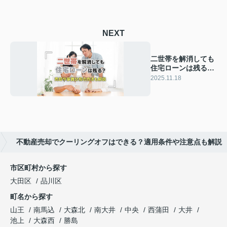
NEXT
二世帯を解消しても
住宅ローンは残る？
売却や家賃分担の方
2025.11.18
法も解説
不動産売却でクーリングオフはできる？適用条件や注意点も解説
市区町村から探す
大田区
品川区
町名から探す
山王
南馬込
大森北
南大井
中央
西蒲田
大井
池上
大森西
勝島