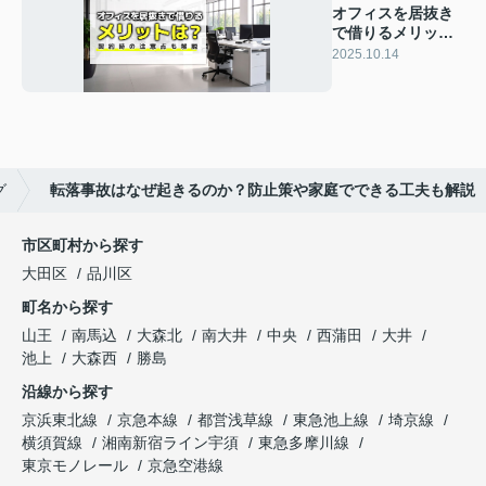
オフィスを居抜き
で借りるメリット
は？契約時の注意
2025.10.14
点も解説
グ
転落事故はなぜ起きるのか？防止策や家庭でできる工夫も解説
市区町村から探す
大田区
品川区
町名から探す
山王
南馬込
大森北
南大井
中央
西蒲田
大井
池上
大森西
勝島
沿線から探す
京浜東北線
京急本線
都営浅草線
東急池上線
埼京線
横須賀線
湘南新宿ライン宇須
東急多摩川線
東京モノレール
京急空港線