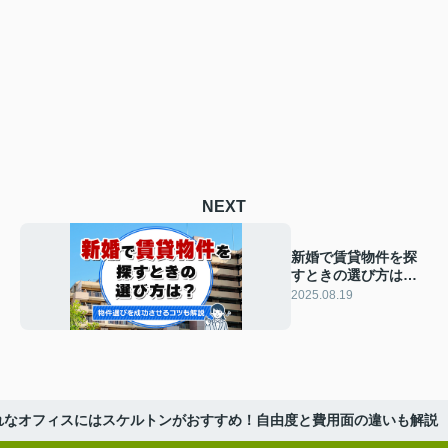
NEXT
新婚で賃貸物件を探
すときの選び方は？
物件選びを成功させ
2025.08.19
るコツも解説
れなオフィスにはスケルトンがおすすめ！自由度と費用面の違いも解説