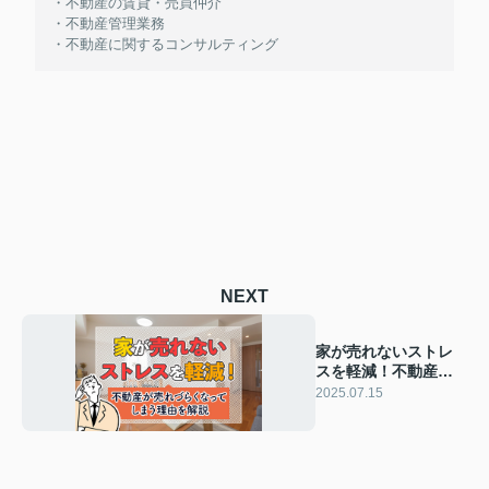
・不動産の賃貸・売買仲介
・不動産管理業務
・不動産に関するコンサルティング
NEXT
家が売れないストレ
スを軽減！不動産が
売れづらくなってし
2025.07.15
まう理由も解説