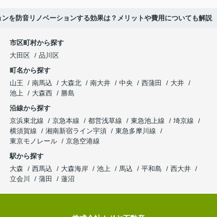
ョンを防音リノベーションする効果は？メリットや費用についても解説
市区町村から探す
大田区
品川区
町名から探す
山王
南馬込
大森北
南大井
中央
西蒲田
大井
池上
大森西
勝島
沿線から探す
京浜東北線
京急本線
都営浅草線
東急池上線
埼京線
横須賀線
湘南新宿ライン宇須
東急多摩川線
東京モノレール
京急空港線
駅から探す
大森
西馬込
大森海岸
池上
馬込
平和島
西大井
立会川
蒲田
蓮沼