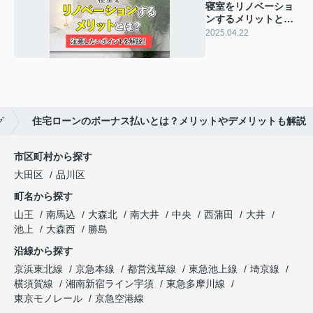
寝室をリノベーショ
ンするメリットと
は？注意したいポイ
2025.04.22
ントを解説！
グ
住宅ローンのボーナス払いとは？メリットやデメリットも解説
市区町村から探す
大田区
品川区
町名から探す
山王
南馬込
大森北
南大井
中央
西蒲田
大井
池上
大森西
勝島
沿線から探す
京浜東北線
京急本線
都営浅草線
東急池上線
埼京線
横須賀線
湘南新宿ライン宇須
東急多摩川線
東京モノレール
京急空港線