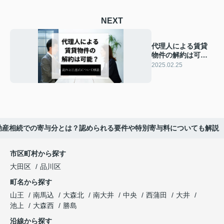
NEXT
代理人による賃貸
物件の解約は可
能？流れと注意点
2025.02.25
について解説
動産相続での寄与分とは？認められる要件や特別寄与料についても解説
市区町村から探す
大田区
品川区
町名から探す
山王
南馬込
大森北
南大井
中央
西蒲田
大井
池上
大森西
勝島
沿線から探す