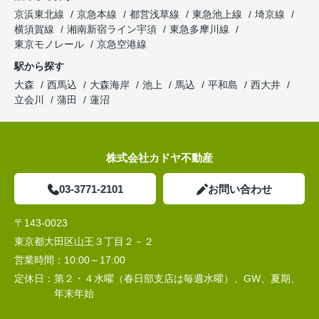
京浜東北線
京急本線
都営浅草線
東急池上線
埼京線
横須賀線
湘南新宿ライン宇須
東急多摩川線
東京モノレール
京急空港線
駅から探す
大森
西馬込
大森海岸
池上
馬込
平和島
西大井
立会川
蒲田
蓮沼
株式会社カドヤ不動産
03-3771-2101
お問い合わせ
〒143-0023
東京都大田区山王３丁目２－２
営業時間：
10:00～17:00
定休日：
第２・４水曜（春日部支店は毎週水曜）、GW、夏期、
年末年始