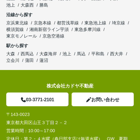
池上
大森西
勝島
沿線から探す
京浜東北線
京急本線
都営浅草線
東急池上線
埼京線
横須賀線
湘南新宿ライン宇須
東急多摩川線
東京モノレール
京急空港線
駅から探す
大森
西馬込
大森海岸
池上
馬込
平和島
西大井
立会川
蒲田
蓮沼
株式会社カドヤ不動産
03-3771-2101
お問い合わせ
〒143-0023
東京都大田区山王３丁目２－２
営業時間：
10:00～17:00
定休日：
第２・４水曜（春日部支店は毎週水曜）、GW、夏期、