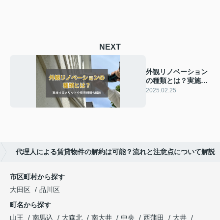
NEXT
外観リノベーション
の種類とは？実施す
るメリットや費用相
2025.02.25
場も解説
代理人による賃貸物件の解約は可能？流れと注意点について解説
市区町村から探す
大田区
品川区
町名から探す
山王
南馬込
大森北
南大井
中央
西蒲田
大井