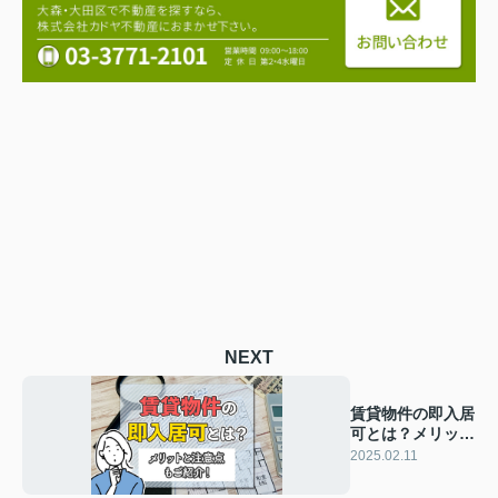
NEXT
賃貸物件の即入居
可とは？メリット
と注意点もご紹
2025.02.11
介！