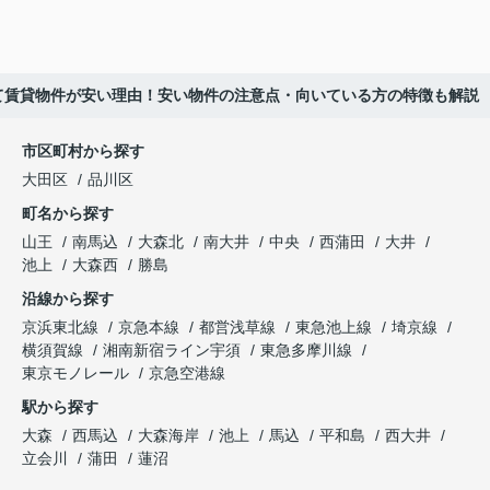
て賃貸物件が安い理由！安い物件の注意点・向いている方の特徴も解説
市区町村から探す
大田区
品川区
町名から探す
山王
南馬込
大森北
南大井
中央
西蒲田
大井
池上
大森西
勝島
沿線から探す
京浜東北線
京急本線
都営浅草線
東急池上線
埼京線
横須賀線
湘南新宿ライン宇須
東急多摩川線
東京モノレール
京急空港線
駅から探す
大森
西馬込
大森海岸
池上
馬込
平和島
西大井
立会川
蒲田
蓮沼