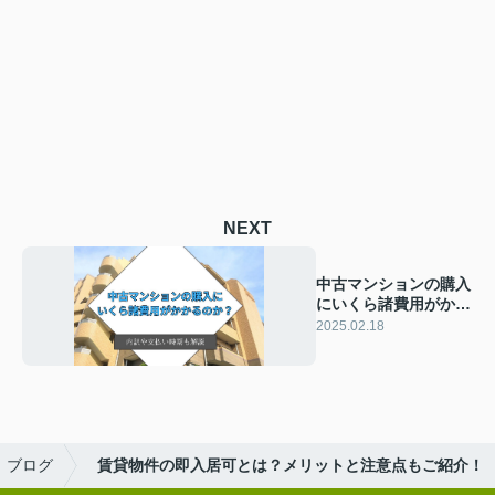
NEXT
中古マンションの購入
にいくら諸費用がかか
るのか？内訳や支払い
2025.02.18
時期も解説
ブログ
賃貸物件の即入居可とは？メリットと注意点もご紹介！