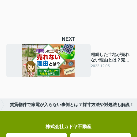
NEXT
相続した土地が売れ
ない理由とは？売れ
ないリスクや対処法
2023.12.05
も解説！
賃貸物件で家電が入らない事例とは？採寸方法や対処法も解説！
株式会社カドヤ不動産