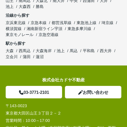
山王
南馬込
大森北
南大井
中央
西蒲田
大井
池上
大森西
勝島
沿線から探す
京浜東北線
京急本線
都営浅草線
東急池上線
埼京線
横須賀線
湘南新宿ライン宇須
東急多摩川線
東京モノレール
京急空港線
駅から探す
大森
西馬込
大森海岸
池上
馬込
平和島
西大井
立会川
蒲田
蓮沼
株式会社カドヤ不動産
03-3771-2101
お問い合わせ
〒143-0023
東京都大田区山王３丁目２－２
営業時間：
10:00～17:00