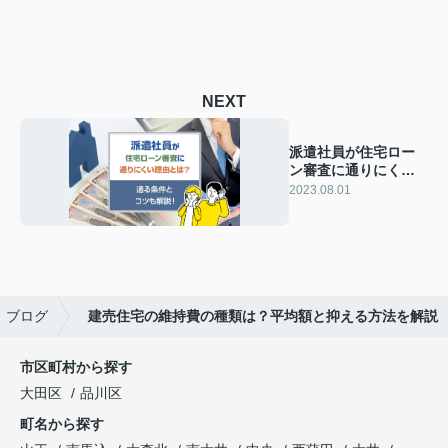
NEXT
派遣社員が住宅ロー
ン審査に通りにくい
理由とは？通る条件
2023.08.01
とコツも解説！
ブログ
建売住宅の維持費の種類は？平均額と抑える方法を解説
市区町村から探す
大田区
品川区
町名から探す