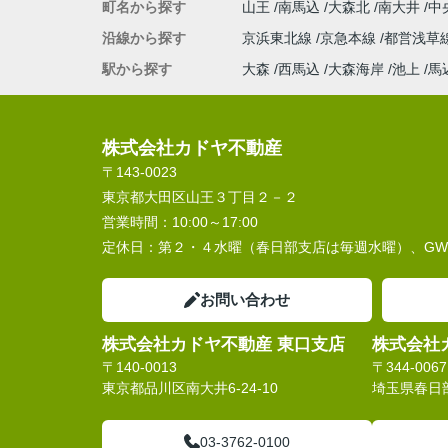
町名から探す
山王
南馬込
大森北
南大井
中
沿線から探す
京浜東北線
京急本線
都営浅草
駅から探す
大森
西馬込
大森海岸
池上
馬
株式会社カドヤ不動産
〒143-0023
東京都大田区山王３丁目２－２
営業時間：
10:00～17:00
定休日：
第２・４水曜（春日部支店は毎週水曜）、G
お問い合わせ
株式会社カドヤ不動産 東口支店
株式会社
〒140-0013
〒344-0067
東京都品川区南大井6-24-10
埼玉県春日部
03-3762-0100