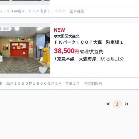
５．３０ｍ幅２．０５ｍ髙さ１．５５ｍ 空き確認
駐車場
NEW
大田区
大森北
ＦＫパークＩＣＯＴ大森 駐車場 1
38,500
円
管理/共益費-
京急本線
「
大森海岸
」駅 徒歩11分
車 高さ１５５０幅１８５０長さ５М 重量２Ｔ 時間制限有
1