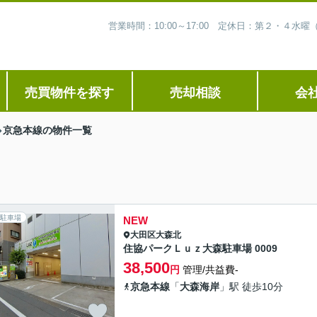
営業時間：10:00～17:00 定休日：第２・４
売買物件を探す
売却相談
会
京急本線の物件一覧
駐車場
NEW
大田区
大森北
住協パークＬｕｚ大森駐車場 0009
38,500
円
管理/共益費-
京急本線
「
大森海岸
」駅 徒歩10分