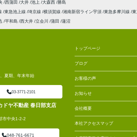
央
西蒲田
大井
池上
大森西
勝島
線
東急池上線
埼京線
横須賀線
湘南新宿ライン宇須
東急多摩川線
東
込
平和島
西大井
立会川
蒲田
蓮沼
トップページ
ブログ
W、夏期、年末年始
お客様の声
03-3771-2101
お知らせ
カドヤ不動産 春日部支店
会社概要
市中央1-2-2
本社アクセスマップ
048-761-6671