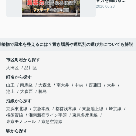
客力を高めるに
は？ファサード
2026.06.23
の役割も解説
葉植物で風水を整えるには？置き場所や運気別の選び方についても解説
市区町村から探す
大田区
品川区
町名から探す
山王
南馬込
大森北
南大井
中央
西蒲田
大井
池上
大森西
勝島
沿線から探す
京浜東北線
京急本線
都営浅草線
東急池上線
埼京線
横須賀線
湘南新宿ライン宇須
東急多摩川線
東京モノレール
京急空港線
駅から探す