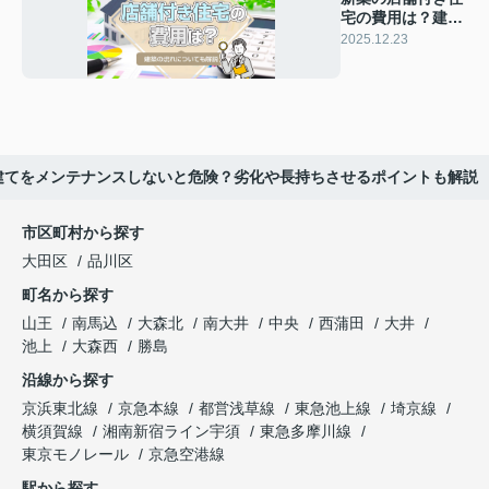
宅の費用は？建築
の流れについても
2025.12.23
解説
建てをメンテナンスしないと危険？劣化や長持ちさせるポイントも解説
市区町村から探す
大田区
品川区
町名から探す
山王
南馬込
大森北
南大井
中央
西蒲田
大井
池上
大森西
勝島
沿線から探す
京浜東北線
京急本線
都営浅草線
東急池上線
埼京線
横須賀線
湘南新宿ライン宇須
東急多摩川線
東京モノレール
京急空港線
駅から探す