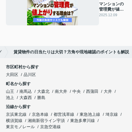
マンションの
管理費が値上
がりする理由
2025.12.09
は？今後の負
担やリスクも
解説
グ
賃貸物件の日当たりは大切？方角や現地確認のポイントも解説
市区町村から探す
大田区
品川区
町名から探す
山王
南馬込
大森北
南大井
中央
西蒲田
大井
池上
大森西
勝島
沿線から探す
京浜東北線
京急本線
都営浅草線
東急池上線
埼京線
横須賀線
湘南新宿ライン宇須
東急多摩川線
東京モノレール
京急空港線