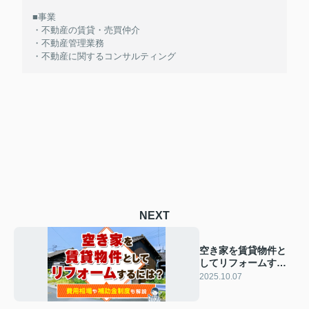
■事業
・不動産の賃貸・売買仲介
・不動産管理業務
・不動産に関するコンサルティング
NEXT
空き家を賃貸物件と
してリフォームする
には？費用相場や補
2025.10.07
助金制度も解説