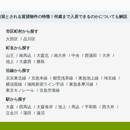
歓迎とされる賃貸物件の特徴！何歳まで入居できるのかについても解説
市区町村から探す
大田区
品川区
町名から探す
山王
南馬込
大森北
南大井
中央
西蒲田
大井
池上
大森西
勝島
沿線から探す
京浜東北線
京急本線
都営浅草線
東急池上線
埼京線
横須賀線
湘南新宿ライン宇須
東急多摩川線
東京モノレール
京急空港線
駅から探す
大森
西馬込
大森海岸
池上
馬込
平和島
西大井
立会川
蒲田
蓮沼