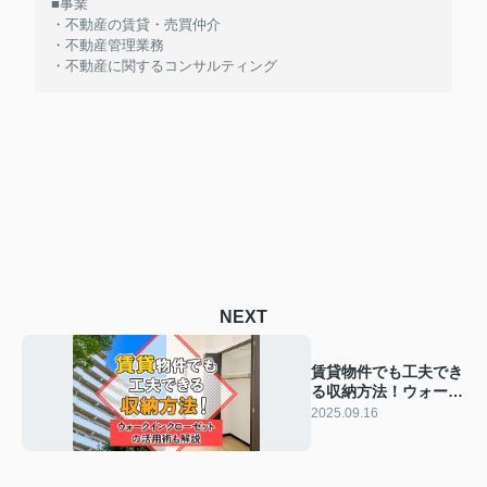
■事業
・不動産の賃貸・売買仲介
・不動産管理業務
・不動産に関するコンサルティング
NEXT
賃貸物件でも工夫でき
る収納方法！ウォーク
インクローゼットの活
2025.09.16
用術も解説