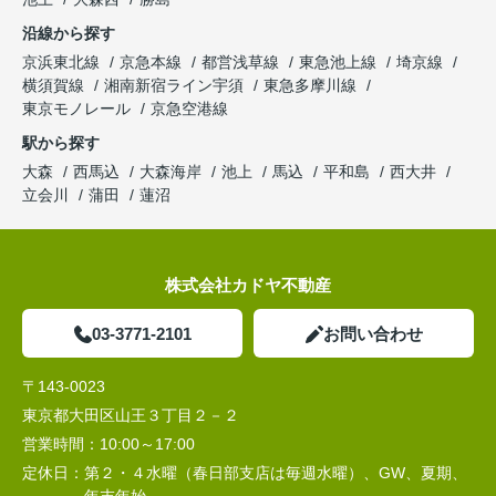
沿線から探す
京浜東北線
京急本線
都営浅草線
東急池上線
埼京線
横須賀線
湘南新宿ライン宇須
東急多摩川線
東京モノレール
京急空港線
駅から探す
大森
西馬込
大森海岸
池上
馬込
平和島
西大井
立会川
蒲田
蓮沼
株式会社カドヤ不動産
03-3771-2101
お問い合わせ
〒143-0023
東京都大田区山王３丁目２－２
営業時間：
10:00～17:00
定休日：
第２・４水曜（春日部支店は毎週水曜）、GW、夏期、