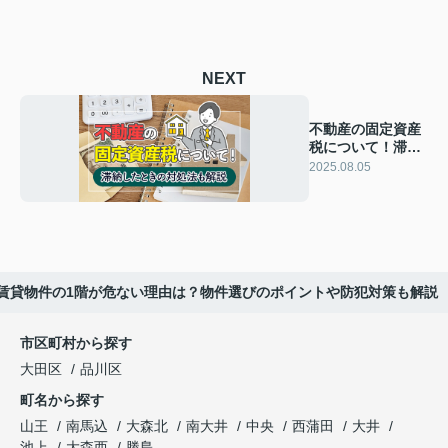
NEXT
不動産の固定資産
税について！滞納
したときの対処法
2025.08.05
も解説
賃貸物件の1階が危ない理由は？物件選びのポイントや防犯対策も解説
市区町村から探す
大田区
品川区
町名から探す
山王
南馬込
大森北
南大井
中央
西蒲田
大井
池上
大森西
勝島