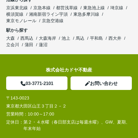
京浜東北線
京急本線
都営浅草線
東急池上線
埼京線
横須賀線
湘南新宿ライン宇須
東急多摩川線
東京モノレール
京急空港線
駅から探す
大森
西馬込
大森海岸
池上
馬込
平和島
西大井
立会川
蒲田
蓮沼
株式会社カドヤ不動産
03-3771-2101
お問い合わせ
〒143-0023
東京都大田区山王３丁目２－２
営業時間：
10:00～17:00
定休日：
第２・４水曜（春日部支店は毎週水曜）、GW、夏期、
年末年始