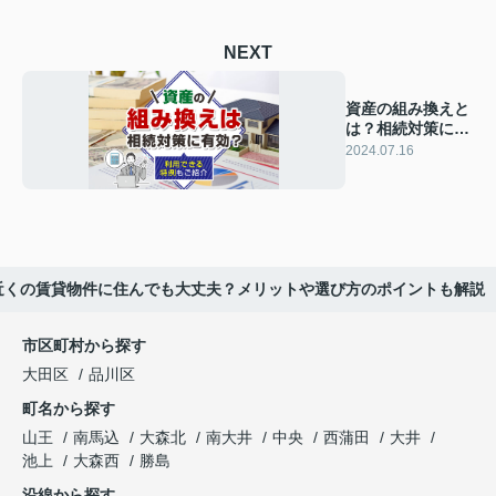
NEXT
資産の組み換えと
は？相続対策に利
用できる特例もご
2024.07.16
紹介
近くの賃貸物件に住んでも大丈夫？メリットや選び方のポイントも解説
市区町村から探す
大田区
品川区
町名から探す
山王
南馬込
大森北
南大井
中央
西蒲田
大井
池上
大森西
勝島
沿線から探す