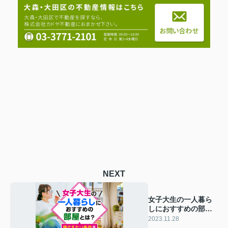
NEXT
女子大生の一人暮ら
しにおすすめの部屋
とは？押さえたい条
2023.11.28
件をご紹介！