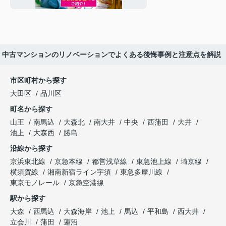
中古マンションのリノベーションでよくある後悔事例と注意点を解説
市区町村から探す
大田区
品川区
町名から探す
山王
南馬込
大森北
南大井
中央
西蒲田
大井
池上
大森西
勝島
沿線から探す
京浜東北線
京急本線
都営浅草線
東急池上線
埼京線
横須賀線
湘南新宿ライン宇須
東急多摩川線
東京モノレール
京急空港線
駅から探す
大森
西馬込
大森海岸
池上
馬込
平和島
西大井
立会川
蒲田
蓮沼